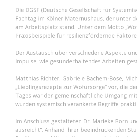
Die DGSF (Deutsche Gesellschaft für Systemis
Fachtag im Kölner Maternushaus, der unter d
am Arbeitsplatz stand. Unter dem Motto „Wof
Praxisbeispiele für resilienzfördernde Fakto
Der Austausch über verschiedene Aspekte und
Impulse, wie gesunderhaltendes Arbeiten gest
Matthias Richter, Gabriele Bachem-Böse, Mic
„Lieblingsrezepte zur Wofürsorge“ vor, die 
Tages war der gemeinschaftliche Umgang mit 
wurden systemisch verankerte Begriffe prakt
Im Anschluss gestalteten Dr. Marieke Born u
ausreicht“. Anhand ihrer beeindruckenden Stu