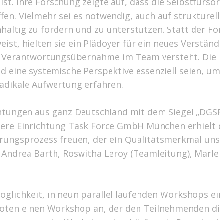
st. Ihre Forschung zeigte auf, dass die Selbstfürsor
ffen. Vielmehr sei es notwendig, auch auf struktur
ltig zu fördern und zu unterstützen. Statt der Förd
st, hielten sie ein Plädoyer für ein neues Verständni
er Verantwortungsübernahme im Team versteht. Die 
d eine systemische Perspektive essenziell seien, u
radikale Aufwertung erfahren.
tungen aus ganz Deutschland mit dem Siegel „DGSF
ere Einrichtung Task Force GmbH München erhielt d
erungsprozess freuen, der ein Qualitätsmerkmal unser
ndrea Barth, Roswitha Leroy (Teamleitung), Marle
glichkeit, in neun parallel laufenden Workshops e
oten einen Workshop an, der den Teilnehmenden die