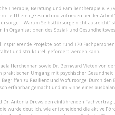
che Therapie, Beratung und Familientherapie e. V.) 
em Leitthema „Gesund und zufrieden bei der Arbeit
ürsorge – Warum Selbstfürsorge nicht ausreicht“ s
ren in Organisationen des Sozial- und Gesundheitswe
 inspirierende Projekte bot rund 170 Fachpersonen 
altet und strukturell gefördert werden kann.
haela Herchenhan sowie Dr. Bernward Vieten von de
den praktischen Umgang mit psychischer Gesundheit
Begriffen zu Resilienz und Wofürsorge: Durch den E
isch erfahrbar gemacht und im Sinne eines ausbala
nd Dr. Antonia Drews den einführenden Fachvortrag
die wurde deutlich, wie entscheidend die aktive Fö