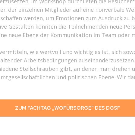
rzusetzen. Im Workshop durchliefen die Besucher*
der einzelnen Mitglieder auf eine nonverbale Wei
schaffen werden, um Emotionen zum Ausdruck zu br
eative Gestalten konnten die Teilnehmenden neue Per
 eine neue Ebene der Kommunikation im Team oder m
rmitteln, wie wertvoll und wichtig es ist, sich sowo
ltender Arbeitsbedingungen auseinanderzusetzen. A
chiedene Stellschrauben gibt, an denen man drehen u
mtgesellschaftlichen und politischen Ebene. Wir da
ZUM FACHTAG „WOFÜRSORGE“ DES DGSF