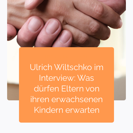
OPEN 7AM – 11PM
Ulrich Wiltschko im
Interview: Was
dürfen Eltern von
ihren erwachsenen
Kindern erwarten