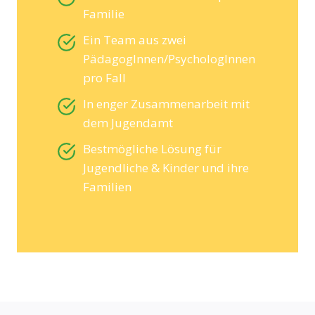
Familie
Ein Team aus zwei
PädagogInnen/PsychologInnen
pro Fall
In enger Zusammenarbeit mit
dem Jugendamt
Bestmögliche Lösung für
Jugendliche & Kinder und ihre
Familien