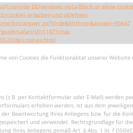
soft.com/de-DE/windows-vista/Block-or-allow-cooki
/kb/cookies-erlauben-und-ablehnen
hrome/bin/answer.py?hl=de&hlrm=en&answer=95647
/guide/safari/sfri11471/mac
10.20/de/cookies.html
me von Cookies die Funktionalität unserer Website 
 (z.B. per Kontaktformular oder E-Mail) werden p
ktformulars erhoben werden, ist aus dem jeweiligen 
 der Beantwortung Ihres Anliegens bzw. für die Ko
espeichert und verwendet. Rechtsgrundlage für die 
ng Ihres Anliegens gemäß Art. 6 Abs. 1 lit. f DSGVO