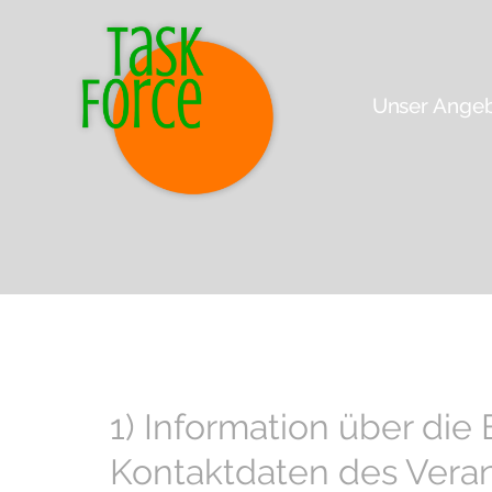
Zum
Inhalt
springen
Unser Ange
1) Information über d
Kontaktdaten des Vera