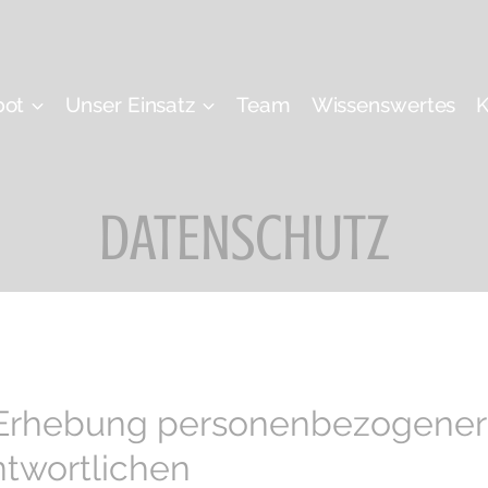
bot
Unser Einsatz
Team
Wissenswertes
K
DATENSCHUTZ
ie Erhebung personenbezogene
ntwortlichen