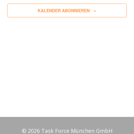
Na
Ansich
KALENDER ABONNIEREN
Naviga
© 2026 Task Force München GmbH