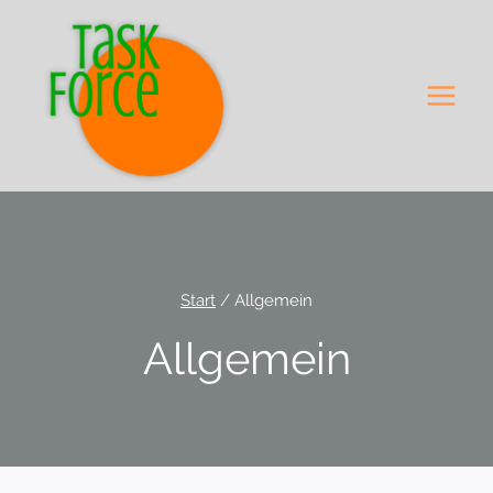
Zum
Inhalt
springen
Start
/
Allgemein
Allgemein